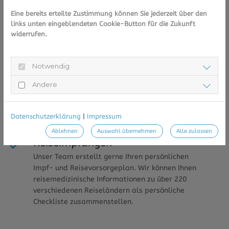
Labor
Eine bereits erteilte Zustimmung können Sie jederzeit über den
In unserem modern ausgerüsteten Labor stellt
links unten eingeblendeten Cookie-Button für die Zukunft
unser Laborteam jeden Tag für Sie individuelle
widerrufen.
Rezepturen wie Salben, Kapseln und Zäpfchen
her.
Notwendig
Andere
Datenschutzerklärung
|
Impressum
Ablehnen
Auswahl übernehmen
Alle zulassen
Reiseimpfungen
Unser Team erstellt gerne Ihren persönlichen
Impf- und Reisevorsorgeplan. Wir können Ihnen
reisemedizinische Informationen zu über 220
verschiedenen Reiseländern als persönliche
Checkliste zusammenstellen.