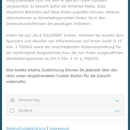
möglicherweise nicht mit dem in den EU-/EWR-Ländern
Arzneimittel vorbestellen
vergleichbar. Es besteht daher ein erhöhtes Risiko, dass
staatliche Behörden auf diese Daten zugreifen können. Weitere
Sie wollen sich Wartezeiten und doppelte Wege
Informationen zu Sicherheitsgarantien finden Sie in den
ersparen? Hier einfach reservieren.
Datenschutzrichtlinien des jeweiligen Anbieters.
Indem Sie auf „ALLE ZULASSEN“ klicken, stimmen Sie sowohl dem
Speichern und Abrufen von Informationen auf Ihrem Gerät (§ 25
Abs. 1 TDDDG) sowie der anschließenden Datenverarbeitung für
die nachfolgend dargestellten bzw. die von Ihnen ausgewählten
Verarbeitungszwecke zu (Art 6 Abs. 1 lit. a. DSGVO).
Eine bereits erteilte Zustimmung können Sie jederzeit über den
links unten eingeblendeten Cookie-Button für die Zukunft
widerrufen.
Notwendig
Andere
Datenschutzerklärung
|
Impressum