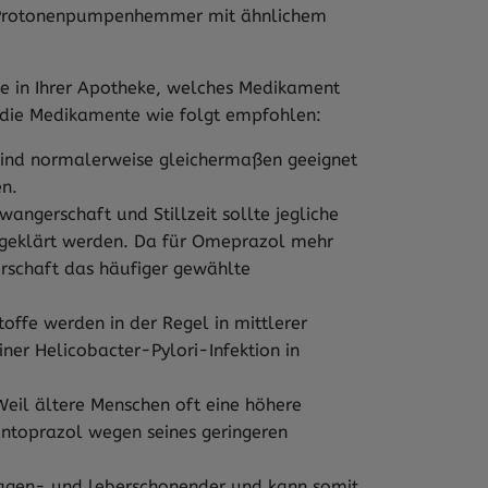
me Protonenpumpenhemmer mit ähnlichem
 Sie in Ihrer Apotheke, welches Medikament
en die Medikamente wie folgt empfohlen:
 sind normalerweise gleichermaßen geeignet
en.
hwangerschaft und Stillzeit sollte jegliche
geklärt werden. Da für Omeprazol mehr
erschaft das häufiger gewählte
toffe werden in der Regel in mittlerer
einer Helicobacter-Pylori-Infektion in
Weil ältere Menschen oft eine höhere
toprazol wegen seines geringeren
magen- und leberschonender und kann somit