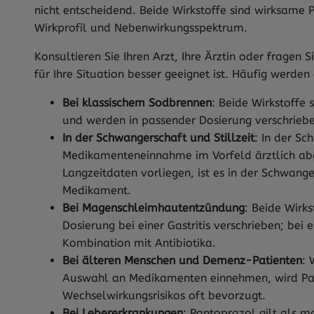
nicht entscheidend. Beide Wirkstoffe sind wirksa
Wirkprofil und Nebenwirkungsspektrum.
Konsultieren Sie Ihren Arzt, Ihre Ärztin oder fragen
für Ihre Situation besser geeignet ist. Häufig werd
Bei klassischem Sodbrennen
: Beide Wirkstoffe
und werden in passender Dosierung verschrieb
In der Schwangerschaft und Stillzeit
: In der Sc
Medikamenteneinnahme im Vorfeld ärztlich ab
Langzeitdaten vorliegen, ist es in der Schwang
Medikament.
Bei Magenschleimhautentzündung
: Beide Wirks
Dosierung bei einer Gastritis verschrieben; bei 
Kombination mit Antibiotika.
Bei älteren Menschen und Demenz-Patienten
: 
Auswahl an Medikamenten einnehmen, wird Pan
Wechselwirkungsrisikos oft bevorzugt.
Bei Lebererkrankungen
: Pantoprazol gilt als 