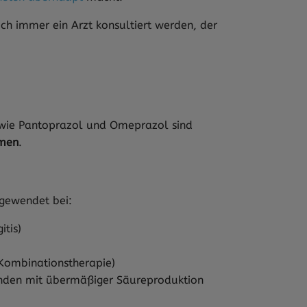
ch immer ein Arzt konsultiert werden, der
wie Pantoprazol und Omeprazol sind
mmen
.
ewendet bei:
tis)
 Kombinationstherapie)
nden mit übermäßiger Säureproduktion