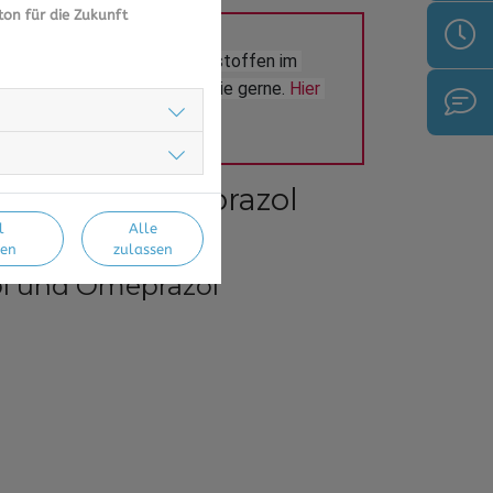
ton für die Zukunft
ol oder Medikamenten/Wirkstoffen im 
 aus Ihrer Region beraten Sie gerne. 
Hier 
hme von Pantoprazol
l
Alle
en
zulassen
l und Omeprazol