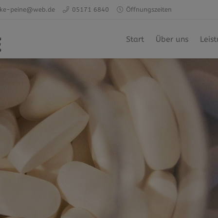
ke-peine@web.de
05171 6840
Öffnungszeiten
Start
Über uns
Leis