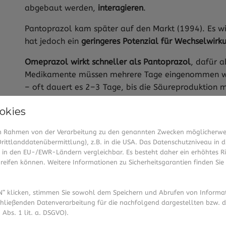
abgebaut werden,
interagieren
.
Pantoprazol kam später auf den Markt (1994). Es wir
hat jedoch ein
geringeres Potenzial für Wechselwirk
Omeprazol wirkt schneller als Pantoprazol
, dafür a
Medikamente müssen mehrere Tage eingenommen wer
– oft dauert es 2–3 Tage, bis die Säureproduktion
okies
Omeprazol
 im Rahmen von der Verarbeitung zu den genannten Zwecken möglicherwe
Auf dem Markt seit
1989
ittlanddatenübermittlung), z.B. in die USA. Das Datenschutzniveau in d
in den EU-/EWR-Ländern vergleichbar. Es besteht daher ein erhöhtes Ris
eifen können. Weitere Informationen zu Sicherheitsgarantien finden Sie 
Risiko für Wechselwirkungen
Höher
Wirkung
Schneller
“ klicken, stimmen Sie sowohl dem Speichern und Abrufen von Informat
hließenden Datenverarbeitung für die nachfolgend dargestellten bzw. 
 Abs. 1 lit. a. DSGVO).
Tabelle: Unterschied Pantoprazol und Omeprazol in