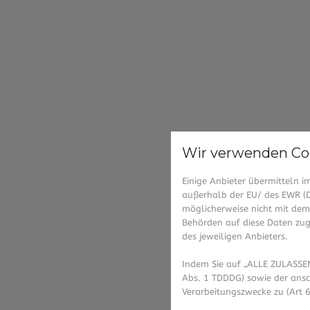
Wir verwenden Co
Einige Anbieter übermitteln
außerhalb der EU/ des EWR (Dr
möglicherweise nicht mit dem 
Behörden auf diese Daten zugr
des jeweiligen Anbieters.
Indem Sie auf „ALLE ZULASSEN
Abs. 1 TDDDG) sowie der ansc
Verarbeitungszwecke zu (Art 6